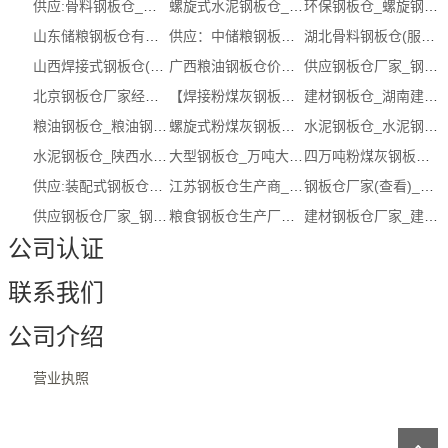
供应:骨料钢板仓_骨料钢板仓联系方式（...
螺旋式水泥钢板仓_西藏螺旋式钢板仓生产厂
环保钢板仓_螺旋钢板仓
山东储粮钢板仓有哪些_钢板仓厂家服务...
供应：中储粮钢板仓【服务商，多少钱，...
湖北骨料钢板仓(服务保障)_大型钢板仓
山西焊接式钢板仓(服务保障)_落地式焊...
广西粮油钢板仓价格公司 (多图)
供应钢板仓厂家_钢板仓（认证商家）
北京钢板仓厂家经销商_装配式钢板仓生...
【焊接粉煤灰钢板仓】厂，厂家，经销商...
建材钢板仓_湖南建材钢板仓供应商_推荐...
粮油钢板仓_粮油钢板仓厂家
螺旋式粉煤灰钢板仓(查看)_钢板仓定制
水泥钢板仓_水泥钢板仓公司
水泥钢板仓_陕西水泥钢板仓网址_推荐信...
大型钢板仓_万吨大型钢板仓
四万吨粉煤灰钢板仓_四万吨粉煤灰钢板...
供应:装配式钢板仓_装配式钢板仓批发（...
江苏钢板仓生产商_筒仓钢板仓（电话咨询）
钢板仓厂家(查看)_钢板仓
供应钢板仓厂家_钢板仓厂家（认证商家）
粮食钢板仓生产厂家_粮食钢板仓生产厂...
建材钢板仓厂家_建材钢板仓厂家服务商
公司认证
联系我们
公司介绍
营业执照