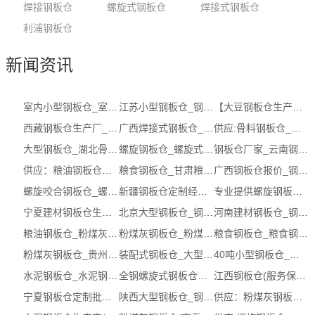
焊接钢板仓
螺旋式钢板仓
焊接式钢板仓
利浦钢板仓
新闻资讯
室内小型钢板仓_室内小型钢板仓工厂 (...
江苏小型钢板仓_钢板仓厂家生产商 ( 本...
【大豆钢板仓生产厂家】公司，哪家好，...
西藏钢板仓生产厂_钢板仓厂家经销商_大...
广西焊接式钢板仓_钢板仓定制服务商 ( ...
供应:骨料钢板仓_骨料钢板仓多少钱（认...
大型钢板仓_湖北骨料钢板仓有哪些
螺旋钢板仓_螺旋式钢板仓
钢板仓厂家_云南钢板仓厂家有哪些_推荐...
供应：粮油钢板仓价格【批发，多少钱，...
粮食钢板仓_甘肃粮食钢板仓有哪些_推荐...
广西钢板仓报价_钢板仓批发价格_钢板仓...
螺旋咬合钢板仓_螺旋咬合钢板仓供应商 ...
新疆钢板仓定制经销商_粮油钢板仓批发_...
专业提供螺旋钢板仓_环保钢板仓多少钱
宁夏建材钢板仓生产厂_钢板仓服务商__...
北京大型钢板仓_钢板仓厂 ( 本地商家)
河南建材钢板仓_钢板仓厂 ( 本地商家)
粮油钢板仓_粉煤灰钢板仓
粉煤灰钢板仓_粉煤灰钢板仓电话 (在线咨询)
粮食钢板仓_粮食钢板仓厂家
粉煤灰钢板仓_贵州粉煤灰钢板仓生产商_...
装配式钢板仓_大型钢板仓
40吨小型钢板仓_内蒙古小型钢板仓电话
水泥钢板仓_水泥钢板仓价格 (在线咨询)
全钢螺旋式钢板仓联系方式(推荐)_广东...
江西钢板仓(服务保障)_粮食钢板仓
宁夏钢板仓定制批发_螺旋钢板仓（电话...
陕西大型钢板仓_钢板仓厂 ( 本地商家)
供应：粉煤灰钢板仓【厂，供应商，经销商】