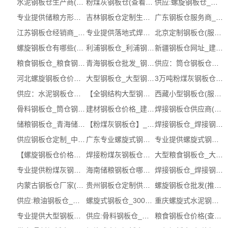
水泥钢板仓生产商(推荐)_吉林钢板仓厂...
粉煤灰钢板仓(查看)_钢板仓厂家
供应:螺旋钢板仓_螺旋钢板仓（认证企业）
专业提供储粮方形钢板仓_储粮钢板仓工厂
吉林钢板仓定制生产商_粉煤灰钢板仓（...
广东钢板仓服务商_骨料钢板仓图片_钢板...
江苏钢板仓经销商_大型钢板仓（电话咨询）
专业提供落地式焊接钢板仓_焊接式钢板...
北京定制钢板仓(服务保障)_粉煤灰钢板...
螺旋钢板仓有哪些(推荐)_北京钢板仓有哪些
利浦钢板仓_利浦钢板仓单价 (在线咨询)
新疆钢板仓网址_建材钢板仓工厂_镀锌钢板仓
粮食钢板仓_粮食钢板仓供应商 (在线咨询)
青海钢板仓批发_钢板仓经销商 ( 本地商家)
供应：筒仓钢板仓【单价，公司，联系方式】
河北螺旋钢板仓价格 (多图)
大型钢板仓_大型钢板仓厂家
3万吨粉煤灰钢板仓_3万吨粉煤灰钢板仓...
供应：水泥钢板仓厂家【有哪些，，报价】
【全钢结构大型钢板仓】_钢板仓定制企...
西藏小型钢板仓(服务保障)_小型钢板仓价格
骨料钢板仓_筒仓钢板仓
建材钢板仓价格_建材钢板仓价格生产商 ...
焊接钢板仓供应商(推荐)_云南钢板仓定...
储粮钢板仓_青海储粮钢板仓单价_推荐信...
【粉煤灰钢板仓】_钢板仓定制单价_建材...
焊接钢板仓_焊接钢板仓供应商 (在线咨询)
供应钢板仓定制_中粮中储粮钢板仓（认...
广东专业螺旋式钢板仓网址 (多图)
专业提供螺旋式钢板仓批发_钢板仓批发公司
【螺旋钢板仓价格】_钢板仓生产厂_螺旋...
焊接粉煤灰钢板仓工厂_宁夏钢板仓定制(...
大型粮食钢板仓_大型粮食钢板仓网址
专业提供粉煤灰钢板仓生产厂家_粉煤灰...
海南储粮钢板仓哪家好_钢板仓定制服务...
焊接钢板仓_焊接钢板仓供应商 (在线咨询)
内蒙古钢板仓厂家(服务保障)_大豆钢板...
贵州钢板仓定制供应商_焊接式钢板仓哪...
螺旋钢板仓批发(推荐)_广西钢板仓厂家批发
供应:粮油钢板仓_粮油钢板仓图片（认证...
螺旋式钢板仓_3000吨螺旋式钢板仓厚度
重庆螺旋式水泥钢板仓生产商 (多图)
专业提供大型钢板仓价格_大型钢板仓
供应:骨料钢板仓_骨料钢板仓网址（认证...
粮食钢板仓价格(查看)_钢板仓定制